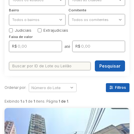
Bairro
Comitente
Judiciais
Extrajudiciais
Faixa de valor
R$
R$
até
Pesquisar
Ordenar por:
Filtros
Exibindo
1
a
1
de
1
itens. Página
1 de 1
.