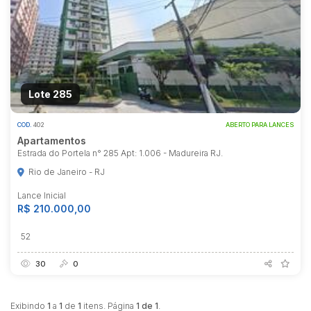
Lote 285
COD.
402
ABERTO PARA LANCES
Apartamentos
Estrada do Portela n° 285 Apt: 1.006 - Madureira RJ.
Rio de Janeiro - RJ
Lance Inicial
R$ 210.000,00
52
30
0
Exibindo
1
a
1
de
1
itens. Página
1 de 1
.