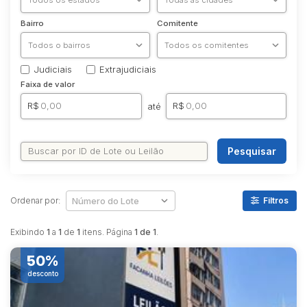
Bairro
Comitente
Judiciais
Extrajudiciais
Faixa de valor
R$
R$
até
Pesquisar
Ordenar por:
Filtros
Exibindo
1
a
1
de
1
itens. Página
1 de 1
.
50%
desconto