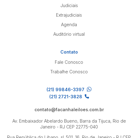
Judiciais
Extrajudiciais
Agenda
Auditório virtual
Contato
Fale Conosco
Trabalhe Conosco
(21) 99846-3397
(21) 2721-3828
contato@facanhaleiloes.com.br
Av. Embaixador Abelardo Bueno, Barra da Tijuca, Rio de
Janeiro - RJ
CEP 22775-040
Rua República do Libano, sl. 501, 16, Rio de Janeiro - RJ
CEP