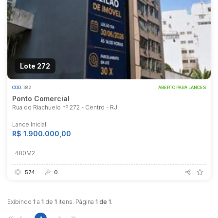
Lote 272
COD.
382
ABERTO PARA LANCES
Ponto Comercial
Rua do Riachuelo nº 272 - Centro - RJ.
Lance Inicial
R$ 1.900.000,00
480M2.
574
0
Exibindo
1
a
1
de
1
itens. Página
1 de 1
.