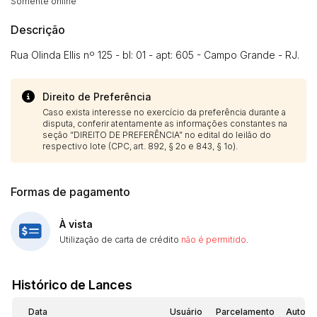
Somente online
Descrição
Rua Olinda Ellis nº 125 - bl: 01 - apt: 605 - Campo Grande - RJ.
Direito de Preferência
Caso exista interesse no exercício da preferência durante a
disputa, conferir atentamente as informações constantes na
seção “DIREITO DE PREFERÊNCIA” no edital do leilão do
respectivo lote (CPC, art. 892, § 2o e 843, § 1o).
Formas de pagamento
À vista
Utilização de carta de crédito
não é permitido
.
Histórico de Lances
Data
Usuário
Parcelamento
Automá