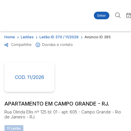
Entrar
Criar conta
Entrar
Site
Busca por palavra-chave
Home
Leilões
Leilão ID 370 / 11/2026
Anúncio ID 385
Agenda
Home
Compartilhe
Dúvidas e contato
Quem Somos
Quem Somos
Categoria
Subcategoria
Contato
Eventos
Fale Conosco
Busca por categoria
Estados
Cidade
COD. 11/2026
Imóveis
Apartamentos
Casas
Bairro
Comitente
Ponto Comercial
APARTAMENTO EM CAMPO GRANDE - RJ.
Terreno
Rua Olinda Ellis nº 125 bl: 01 - apt: 605 - Campo Grande - Rio
Judiciais
Extrajudiciais
de Janeiro - RJ.
Faixa de valor
1ª Leilão
R$
R$
até