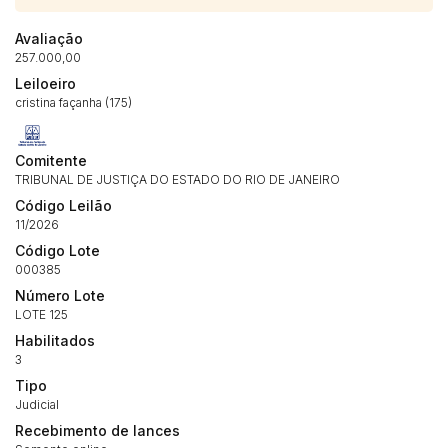
Avaliação
257.000,00
Leiloeiro
cristina façanha (175)
Habilite-se para efetuar lances ou
Histórico de Propostas
propostas
Envie sua Proposta
Comitente
TRIBUNAL DE JUSTIÇA DO ESTADO DO RIO DE JANEIRO
(Art. 895, CPC)
Data
Usuário
Valor
Código Leilão
14/04/2025 18:43:11
TIAGOFELIPE
R$ 1,00
11/2026
Clique aqui para fazer login
Código Lote
14/04/2025 18:43:11
TIAGOFELIPE
R$ 1,00
000385
14/04/2025 18:43:11
TIAGOFELIPE
R$ 1,00
Número Lote
LOTE 125
Habilitados
3
Tipo
Judicial
Recebimento de lances