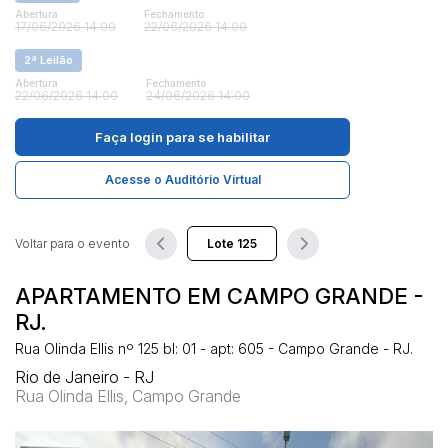
Abertura
Fechamento
17/06/2026 14:00
22/06/2026 14:00
Pesquisar
2ª Leilão
Abertura
Fechamento
22/06/2026 14:00
24/06/2026 14:00
Faça login
para se habilitar
Acesse o Auditório Virtual
Voltar para o evento
APARTAMENTO EM CAMPO GRANDE -
RJ.
Rua Olinda Ellis nº 125 bl: 01 - apt: 605 - Campo Grande - RJ.
Rio de Janeiro - RJ
Rua Olinda Ellis, Campo Grande