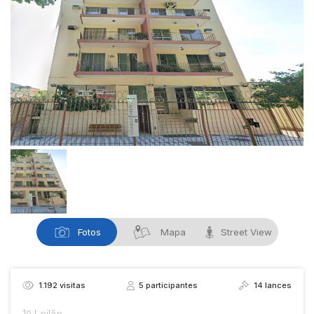
Fotos
Mapa
Street View
1.192
visitas
5
participantes
14
lances
1º Leilão