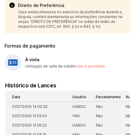
Histórico de Propostas
propostas
Direito de Preferência
Envie sua Proposta
Caso exista interesse no exercício da preferência durante a
(Art. 895, CPC)
Data
Usuário
Valor
disputa, conferir atentamente as informações constantes na
seção “DIREITO DE PREFERÊNCIA” no edital do leilão do
14/04/2025 18:43:11
TIAGOFELIPE
R$ 1,00
respectivo lote (CPC, art. 892, § 2o e 843, § 1o).
Clique aqui para fazer login
14/04/2025 18:43:11
TIAGOFELIPE
R$ 1,00
14/04/2025 18:43:11
TIAGOFELIPE
R$ 1,00
Formas de pagamento
À vista
Utilização de carta de crédito
não é permitido
.
Histórico de Lances
Data
Usuário
Parcelamento
Auto
31/07/2026 14:00:02
GABISC
Não
Não
31/07/2026 13:59:54
YAN
Não
Não
31/07/2026 13:58:22
GABISC
Não
Não
31/07/2026 13:58:13
YAN
Não
Não