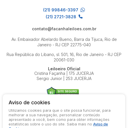
(21) 99846-3397
(21) 2721-3828
contato@facanhaleiloes.com.br
Av. Embaixador Abelardo Bueno, Barra da Tijuca, Rio de
Janeiro - RJ
CEP 22775-040
Rua República do Libano, sl. 501, 16, Rio de Janeiro - RJ
CEP
20061-030
Leiloeiro Oficial
Cristina Façanha | 175 JUCERJA
Sergio Junior | 253 JUCERJA
Aviso de cookies
Utilizamos cookies para que o site possa funcionar, para
© 2026-present - Todos os direitos reservados
melhorar a sua navegação, personalizar conteúdo
apresentado a você, bem como para obter informações
Política de Privacidade
estatísticas sobre o uso do site. Saiba mais no
Aviso de