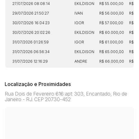
27/07/2026 08:08:14
EKILDISON
R$ 55.000,00
R$ 13
29/07/2026 21:50:27
IVAN
R$ 56.000,00
R$ 1
30/07/2026 16:04:23
IGOR
R$ 57.000,00
R$ 15
30/07/2026 20:02:26
EKILDISON
R$ 60.000,00
R$ 15
31/07/2026 01:26:59
IGOR
R$ 61.000,00
R$ 15
31/07/2026 06:56:34
EKILDISON
R$ 65.000,00
R$ 16
31/07/2026 12:16:29
ANDRE
R$ 66.000,00
R$ 16
Localização e Proximidades
Rua Dois de Fevereiro 616 apt: 303, Encantado, Rio de
Janeiro - RJ. CEP 20730-452