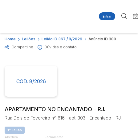
Entrar
Criar conta
Entrar
Site
Busca por palavra-chave
Home
Leilões
Leilão ID 367 / 8/2026
Anúncio ID 380
Agenda
Home
Compartilhe
Dúvidas e contato
Quem Somos
Quem Somos
Categoria
Subcategoria
Contato
Eventos
Fale Conosco
Busca por categoria
Estados
Cidade
COD. 8/2026
Imóveis
Apartamentos
Casas
Bairro
Comitente
Ponto Comercial
APARTAMENTO NO ENCANTADO - RJ.
Terreno
Rua Dois de Fevereiro nº 616 - apt: 303 - Encantado - RJ.
Judiciais
Extrajudiciais
Faixa de valor
1ª Leilão
R$
R$
até
Abertura
Fechamento