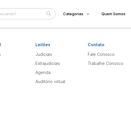
Categorias
Quem Somos
Imóveis
Home
Subcategoria
Esta
Apartamentos
l
Leilões
Contato
Eventos
Casas
Ponto Comercial
Fale Conosco
s
Judiciais
Fale Conosco
Terreno
Faixa
Extrajudiciais
Trabalhe Conosco
Judiciais
Extrajudiciais
R$
Agenda
Auditório virtual