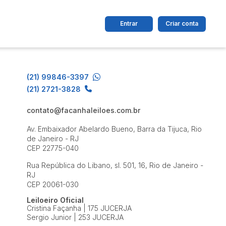
Entrar
Criar conta
dos
Cidade
(21) 99846-3397
(21) 2721-3828
 de valor
contato@facanhaleiloes.com.br
até
R$
Av. Embaixador Abelardo Bueno, Barra da Tijuca, Rio
de Janeiro - RJ
CEP 22775-040
Pesquisar
Rua República do Libano, sl. 501, 16, Rio de Janeiro -
RJ
CEP 20061-030
Leiloeiro Oficial
Cristina Façanha | 175 JUCERJA
Sergio Junior | 253 JUCERJA