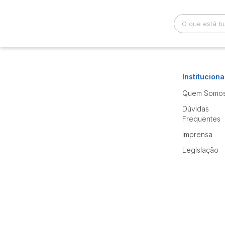
Busca por palavra-chave
Categoria
Instituciona
Quem Somo
Bairro
Comitente
Dúvidas
Frequentes
Imprensa
Legislação