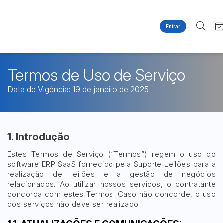
Entrar
Criar conta
Entrar
Site
Busca por palavra-chave
Agenda
Termos de Uso de Serviço
Home
Quem Somos
Quem Somos
Data de Vigência: 19 de janeiro de 2025
Categoria
Subcategoria
Contato
Eventos
Fale Conosco
Busca por categoria
Estados
Cidade
Imóveis
1. Introdução
Apartamentos
Estes Termos de Serviço (“Termos”) regem o uso do
Casas
Bairro
Comitente
software ERP SaaS fornecido pela Suporte Leilões para a
Ponto Comercial
realização de leilões e a gestão de negócios
relacionados. Ao utilizar nossos serviços, o contratante
Terreno
concorda com estes Termos. Caso não concorde, o uso
Judiciais
Extrajudiciais
dos serviços não deve ser realizado
Faixa de valor
R$
R$
até