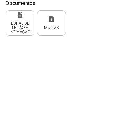
Documentos
EDITAL DE
LEILÃO E
MULTAS
INTIMAÇÃO
 CPC)
Consulte a Lei aqui
Valor
R$ 1,00
R$ 1,00
R$ 1,00