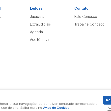
l
Leilões
Contato
s
Judiciais
Fale Conosco
Extrajudiciais
Trabalhe Conosco
Agenda
Auditório virtual
Ace
elhorar a sua navegação, personalizar conteúdo apresentado a
 uso do site. Saiba mais no
Aviso de Cookies
P
Política de Privacidade
Aviso de Cookies
Termos d