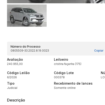
Habilite-se para efetu
Número do Processo
0805509-33.2022.8.19.0023
Copiar
Envie sua Proposta
Avaliação
Leiloeiro
240.955,00
cristina façanha (175)
Código Leilão
Código Lote
Nú
6/2026
000378
LO
Tipo
Recebimento de lances
Judicial
Somente online
Descrição