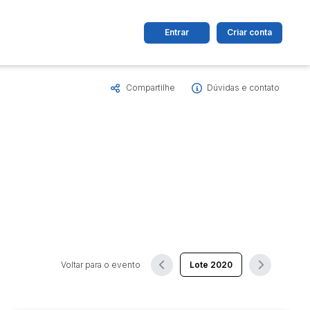
Entrar
Criar conta
Compartilhe
Dúvidas e contato
dos
Cidade
 de valor
até
R$
Pesquisar
Voltar para o evento