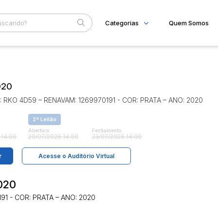
Categorias
Quem Somos
Imóveis
Home
Subcategoria
Esta
Apartamentos
Eventos
Casas
020
Ponto Comercial
Fale Conosco
Terreno
 RKO 4D59 – RENAVAM: 1269970191 - COR: PRATA – ANO: 2020
Faixa
Judiciais
Extrajudiciais
R$
2ª Leilão
Abertura
Fechamento
 14:00
20/07/2026 14:00
23/07/2026 14:00
r
Acesse o Auditório Virtual
020
1 - COR: PRATA – ANO: 2020