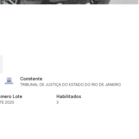
ar lances ou propostas
Histórico de Propostas
(Art. 895,
Data
Usuário
Comitente
TRIBUNAL DE JUSTIÇA DO ESTADO DO RIO DE JANEIRO
Clique aqui para fazer login
14/04/2025 18:43:11
TIAGOFELIPE
14/04/2025 18:43:11
TIAGOFELIPE
mero Lote
Habilitados
TE 2020
3
14/04/2025 18:43:11
TIAGOFELIPE