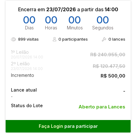
Encerra em
23/07/2026
a partir das
14:00
00
00
00
00
Dias
Horas
Minutos
Segundos
899
visitas
0
participantes
0
lances
1º Leilão
R$ 240.955,00
20/07/2026 14:00
2º Leilão
R$ 120.477,50
23/07/2026 14:00
Incremento
R$ 500,00
Lance atual
-
-
Status do Lote
Aberto para Lances
Faça Login
para participar