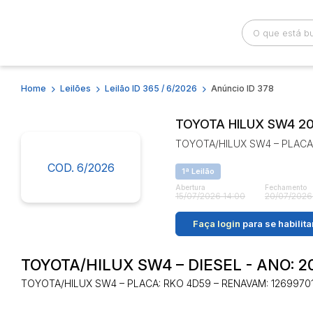
Home
Leilões
Leilão ID 365 / 6/2026
Anúncio ID 378
Busca por palavra-chave
Categoria
TOYOTA HILUX SW4 2
TOYOTA/HILUX SW4 – PLACA:
Bairro
Comitente
COD. 6/2026
1ª Leilão
Abertura
Fechamento
15/07/2026 14:00
20/07/2026
Faça login
para se habilita
TOYOTA/HILUX SW4 – DIESEL - ANO: 2
TOYOTA/HILUX SW4 – PLACA: RKO 4D59 – RENAVAM: 126997019