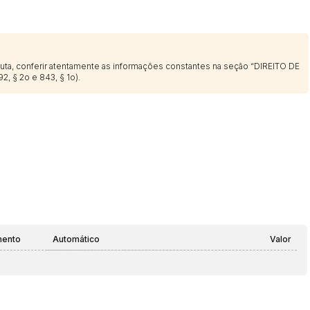
sputa, conferir atentamente as informações constantes na seção “DIREITO DE
2, § 2o e 843, § 1o).
mento
Automático
Valor