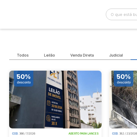
Busca por palavra-chave
Categoria
Todos
Leilão
Venda Direta
Judicial
Bairro
Comitente
50%
50%
desconto
desconto
COD.
366 / 7/2026
ABERTO PARA LANCES
COD.
382 / 23/202