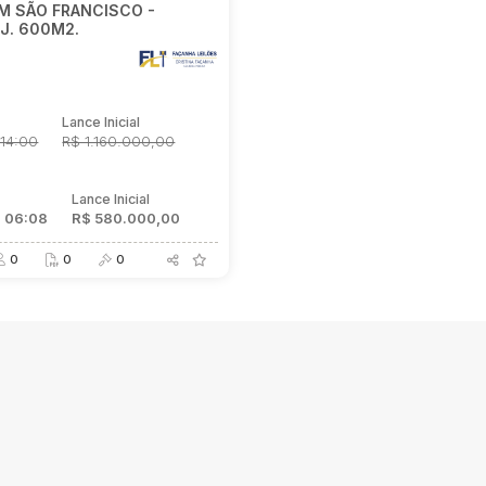
M SÃO FRANCISCO -
RJ. 600M2.
E
o
Lance Inicial
14:00
R$ 1.160.000,00
o
Lance Inicial
 06:08
R$ 580.000,00
0
0
0