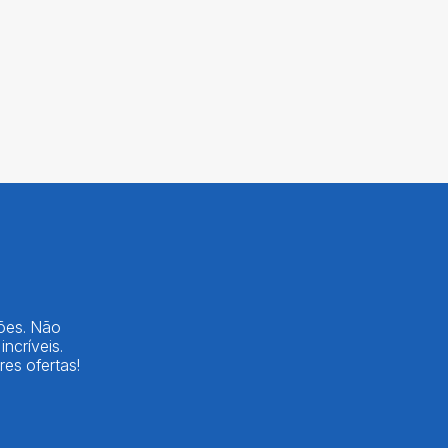
lões. Não
ncríveis.
es ofertas!