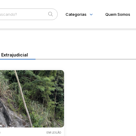
Categorias
Quem Somos
Imóveis
Home
Subcategoria
Esta
Apartamentos
Eventos
Casas
Extrajudicial
Ponto Comercial
Fale Conosco
Terreno
Faixa
Judiciais
Extrajudiciais
R$
6
EM LEILÃO