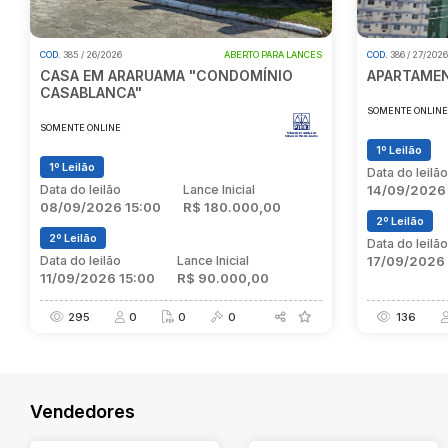
COD.
385 / 26/2026
ABERTO PARA LANCES
COD.
386 / 27/202
CASA EM ARARUAMA "CONDOMÍNIO
APARTAMEN
CASABLANCA"
SOMENTE ONLIN
SOMENTE ONLINE
1º Leilão
1º Leilão
Data do leilã
Data do leilão
Lance Inicial
14/09/2026
08/09/2026 15:00
R$ 180.000,00
2º Leilão
2º Leilão
Data do leilã
Data do leilão
Lance Inicial
17/09/2026
11/09/2026 15:00
R$ 90.000,00
295
0
0
0
136
Vendedores