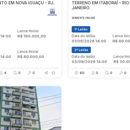
TO EM NOVA IGUAÇU - RJ.
TERRENO EM ITABORAÍ - RIO
JANEIRO.
E
SOMENTE ONLINE
1º Leilão
o
Lance Inicial
 14:00
R$ 160.000,00
Data do leilão
Lance Inic
01/09/2026 14:00
R$ 60.0
2º Leilão
o
Lance Inicial
 14:00
R$ 80.000,00
Data do leilão
Lance Inic
03/09/2026 14:00
R$ 30.0
4
0
0
60
0
0
0