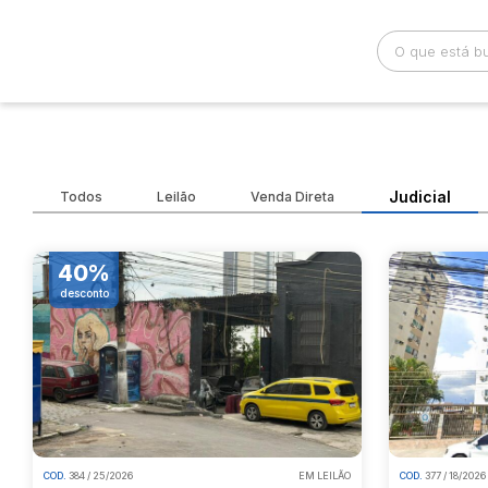
Busca por palavra-chave
Categoria
Judicial
Todos
Leilão
Venda Direta
Bairro
Comitente
40%
desconto
COD.
384 / 25/2026
EM LEILÃO
COD.
377 / 18/2026