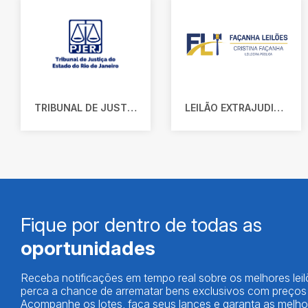
TRIBUNAL DE JUSTIÇA DO ESTADO DO RIO DE JANEIRO
LEILÃO EXTRAJUDICIAL
Fique por dentro de todas as
oportunidades
Receba notificações em tempo real sobre os melhores lei
perca a chance de arrematar bens exclusivos com preços i
Acompanhe os lotes, faça seus lances e garanta as melhor