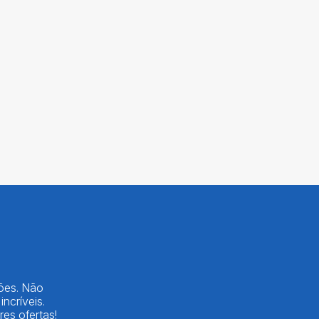
lões. Não
ncríveis.
es ofertas!