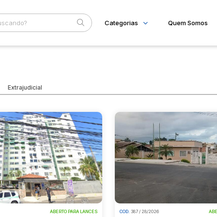
Categorias
Quem Somos
Imóveis
Home
Subcategoria
Esta
Apartamentos
Eventos
Casas
Extrajudicial
Ponto Comercial
Fale Conosco
Terreno
Faixa
Judiciais
Extrajudiciais
R$
ABERTO PARA LANCES
COD.
387 / 28/2026
ABE