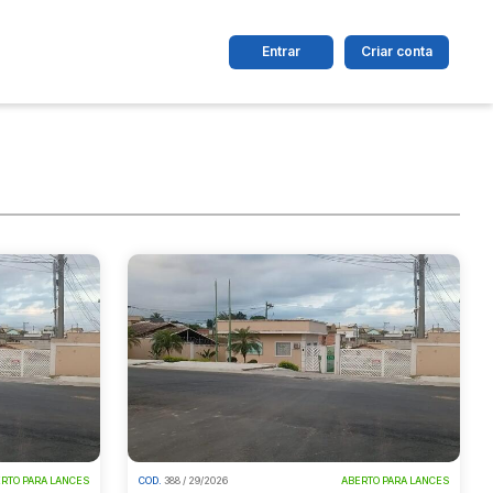
Entrar
Criar conta
dos
Cidade
 de valor
até
R$
Pesquisar
RTO PARA LANCES
COD.
388 / 29/2026
ABERTO PARA LANCES