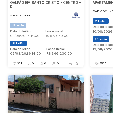
GALPÃO EM SANTO CRISTO - CENTRO -
APARTAMEN
RJ
SOMENTE ONLIN
SOMENTE ONLINE
1º Leilão
1º Leilão
Data do leilã
Data do leilão
Lance Inicial
10/08/2026
03/08/2026 14:00
R$ 577.050,00
2º Leilão
2º Leilão
Data do leilã
Data do leilão
Lance Inicial
13/08/2026
06/08/2026 14:00
R$ 346.230,00
331
0
0
0
1530