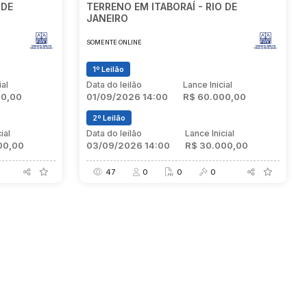
 DE
TERRENO EM ITABORAÍ - RIO DE
JANEIRO
SOMENTE ONLINE
1º Leilão
ial
Data do leilão
Lance Inicial
00,00
01/09/2026 14:00
R$ 60.000,00
2º Leilão
ial
Data do leilão
Lance Inicial
00,00
03/09/2026 14:00
R$ 30.000,00
47
0
0
0